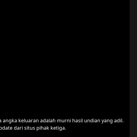
angka keluaran adalah murni hasil undian yang adil.
te dari situs pihak ketiga.