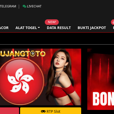
TELEGRAM
LIVECHAT
ACOR
ALAT TOGEL
DATA RESULT
BUKTI JACKPOT
RTP Slot