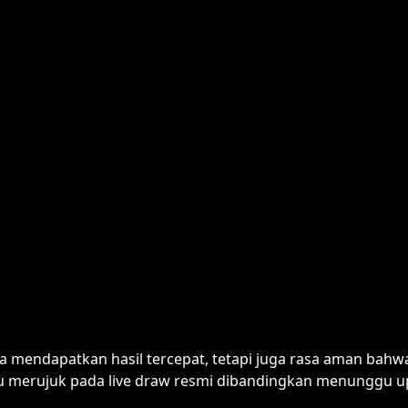
 mendapatkan hasil tercepat, tetapi juga rasa aman bahwa 
 merujuk pada live draw resmi dibandingkan menunggu upda