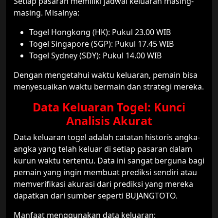
Setiap pasaran memiliki jadwal keluaran masing-
masing. Misalnya:
Togel Hongkong (HK): Pukul 23.00 WIB
Togel Singapore (SGP): Pukul 17.45 WIB
Togel Sydney (SDY): Pukul 14.00 WIB
Dengan mengetahui waktu keluaran, pemain bisa
menyesuaikan waktu bermain dan strategi mereka.
Data Keluaran Togel: Kunci
Analisis Akurat
Data keluaran togel adalah catatan historis angka-
angka yang telah keluar di setiap pasaran dalam
kurun waktu tertentu. Data ini sangat berguna bagi
pemain yang ingin membuat prediksi sendiri atau
memverifikasi akurasi dari prediksi yang mereka
dapatkan dari sumber seperti BUJANGTOTO.
Manfaat menggunakan data keluaran: