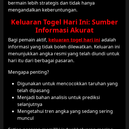
bermain lebih strategis dan tidak hanya
mengandalkan keberuntungan.
Keluaran Togel Hari Ini: Sumber
Informasi Akurat
Bagi pemain aktif,
keluaran togel hari ini
adalah
informasi yang tidak boleh dilewatkan. Keluaran ini
menunjukkan angka resmi yang telah diundi untuk
hari itu dari berbagai pasaran.
Mengapa penting?
Digunakan untuk mencocokkan taruhan yang
telah dipasang
Menjadi bahan analisis untuk prediksi
selanjutnya
Mengetahui tren angka yang sedang sering
muncul