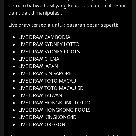
pemain bahwa hasil yang keluar adalah hasil resmi
dan tidak dimanipulasi.
Live draw tersedia untuk pasaran besar seperti:
LIVE DRAW CAMBODIA
LIVE DRAW SYDNEY LOTTO
LIVE DRAW SYDNEY POOLS
LIVE DRAW CHINA
LIVE DRAW JAPAN
LIVE DRAW SINGAPORE
LIVE DRAW TOTO MACAU
LIVE DRAW TOTO MACAU 5D
LIVE DRAW TAIWAN
LIVE DRAW HONGKONG LOTTO
LIVE DRAW HONGKONG POOLS
LIVE DRAW KINGKONG4D
LIVE DRAW OREGON