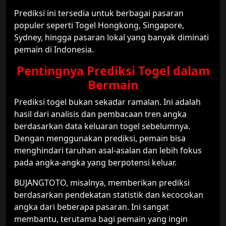
Prediksi ini tersedia untuk berbagai pasaran
populer seperti Togel Hongkong, Singapore,
Sydney, hingga pasaran lokal yang banyak diminati
pemain di Indonesia.
Pentingnya Prediksi Togel dalam
Bermain
Prediksi togel bukan sekadar ramalan. Ini adalah
hasil dari analisis dan pembacaan tren angka
berdasarkan data keluaran togel sebelumnya.
Dengan menggunakan prediksi, pemain bisa
menghindari taruhan asal-asalan dan lebih fokus
pada angka-angka yang berpotensi keluar.
BUJANGTOTO, misalnya, memberikan prediksi
berdasarkan pendekatan statistik dan kecocokan
angka dari beberapa pasaran. Ini sangat
membantu, terutama bagi pemain yang ingin