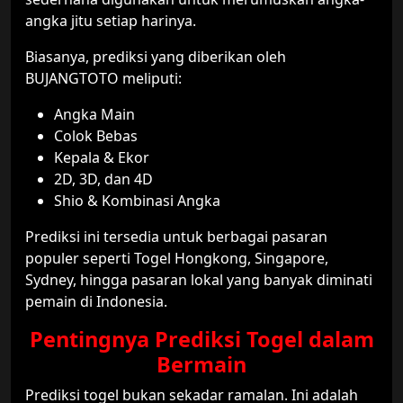
angka jitu setiap harinya.
Biasanya, prediksi yang diberikan oleh
BUJANGTOTO meliputi:
Angka Main
Colok Bebas
Kepala & Ekor
2D, 3D, dan 4D
Shio & Kombinasi Angka
Prediksi ini tersedia untuk berbagai pasaran
populer seperti Togel Hongkong, Singapore,
Sydney, hingga pasaran lokal yang banyak diminati
pemain di Indonesia.
Pentingnya Prediksi Togel dalam
Bermain
Prediksi togel bukan sekadar ramalan. Ini adalah