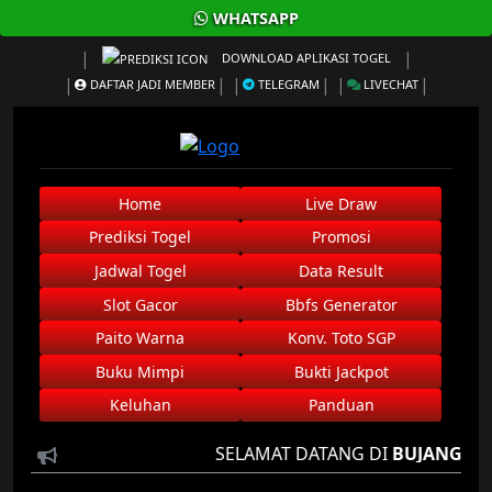
WHATSAPP
DOWNLOAD APLIKASI TOGEL
DAFTAR JADI MEMBER
TELEGRAM
LIVECHAT
Home
Live Draw
Prediksi Togel
Promosi
Jadwal Togel
Data Result
Slot Gacor
Bbfs Generator
Paito Warna
Konv. Toto SGP
Buku Mimpi
Bukti Jackpot
Keluhan
Panduan
SELAMAT DATANG DI
BUJANGTOTO