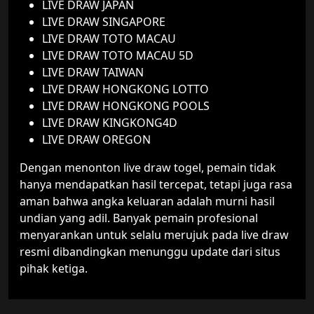
LIVE DRAW JAPAN
LIVE DRAW SINGAPORE
LIVE DRAW TOTO MACAU
LIVE DRAW TOTO MACAU 5D
LIVE DRAW TAIWAN
LIVE DRAW HONGKONG LOTTO
LIVE DRAW HONGKONG POOLS
LIVE DRAW KINGKONG4D
LIVE DRAW OREGON
Dengan menonton live draw togel, pemain tidak
hanya mendapatkan hasil tercepat, tetapi juga rasa
aman bahwa angka keluaran adalah murni hasil
undian yang adil. Banyak pemain profesional
menyarankan untuk selalu merujuk pada live draw
resmi dibandingkan menunggu update dari situs
pihak ketiga.