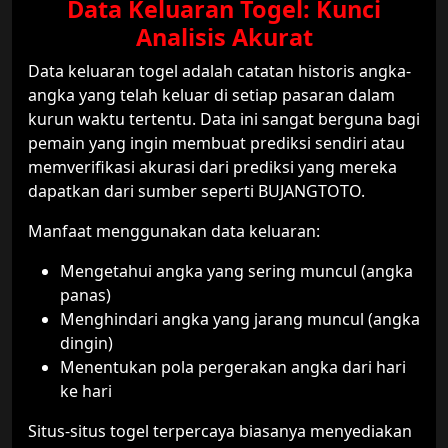
Data Keluaran Togel: Kunci
Analisis Akurat
Data keluaran togel adalah catatan historis angka-
angka yang telah keluar di setiap pasaran dalam
kurun waktu tertentu. Data ini sangat berguna bagi
pemain yang ingin membuat prediksi sendiri atau
memverifikasi akurasi dari prediksi yang mereka
dapatkan dari sumber seperti BUJANGTOTO.
Manfaat menggunakan data keluaran:
Mengetahui angka yang sering muncul (angka
panas)
Menghindari angka yang jarang muncul (angka
dingin)
Menentukan pola pergerakan angka dari hari
ke hari
Situs-situs togel terpercaya biasanya menyediakan