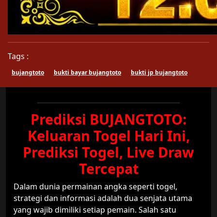
Tags :
bujangtoto
bukti bayar bujangtoto
bukti jp bujangtoto
Prediksi BUJANGTOTO:
Keluaran Togel Hari Ini,
Prediksi Togel, Live Draw
Tercepat
Dalam dunia permainan angka seperti togel,
strategi dan informasi adalah dua senjata utama
yang wajib dimiliki setiap pemain. Salah satu