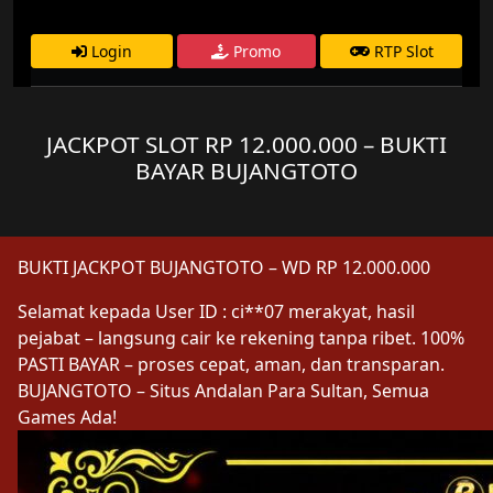
Login
Promo
RTP Slot
JACKPOT SLOT RP 12.000.000 – BUKTI
BAYAR BUJANGTOTO
BUKTI JACKPOT BUJANGTOTO – WD RP 12.000.000
Selamat kepada User ID : ci**07 merakyat, hasil
pejabat – langsung cair ke rekening tanpa ribet. 100%
PASTI BAYAR – proses cepat, aman, dan transparan.
BUJANGTOTO – Situs Andalan Para Sultan, Semua
Games Ada!