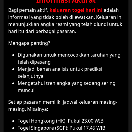
Bagi pemain aktif,
keluaran togel hari ini
adalah
informasi yang tidak boleh dilewatkan. Keluaran ini
menunjukkan angka resmi yang telah diundi untuk
hari itu dari berbagai pasaran.
Mengapa penting?
Digunakan untuk mencocokkan taruhan yang
telah dipasang
Menjadi bahan analisis untuk prediksi
selanjutnya
Mengetahui tren angka yang sedang sering
muncul
Setiap pasaran memiliki jadwal keluaran masing-
masing. Misalnya:
Togel Hongkong (HK): Pukul 23.00 WIB
Togel Singapore (SGP): Pukul 17.45 WIB