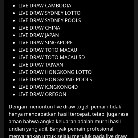
LIVE DRAW CAMBODIA
LIVE DRAW SYDNEY LOTTO
LIVE DRAW SYDNEY POOLS
LIVE DRAW CHINA
LIVE DRAW JAPAN
LIVE DRAW SINGAPORE
LIVE DRAW TOTO MACAU
LIVE DRAW TOTO MACAU 5D
LIVE DRAW TAIWAN
LIVE DRAW HONGKONG LOTTO
LIVE DRAW HONGKONG POOLS
LIVE DRAW KINGKONG4D
LIVE DRAW OREGON
Dengan menonton live draw togel, pemain tidak
hanya mendapatkan hasil tercepat, tetapi juga rasa
aman bahwa angka keluaran adalah murni hasil
undian yang adil. Banyak pemain profesional
menyarankan untuk selalu merujuk pada live draw