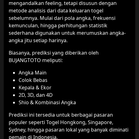
mengandalkan feeling, tetapi disusun dengan
metode analisis dari data keluaran togel
sebelumnya. Mulai dari pola angka, frekuensi
kemunculan, hingga perhitungan statistik
sederhana digunakan untuk merumuskan angka-
angka jitu setiap harinya.
Biasanya, prediksi yang diberikan oleh
BUJANGTOTO meliputi:
Angka Main
Colok Bebas
Kepala & Ekor
2D, 3D, dan 4D
Shio & Kombinasi Angka
Prediksi ini tersedia untuk berbagai pasaran
populer seperti Togel Hongkong, Singapore,
Sydney, hingga pasaran lokal yang banyak diminati
pemain di Indonesia.