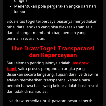
dingin)
Menentukan pola pergerakan angka dari hari
ke hari
Situs-situs togel terpercaya biasanya menyediakan
tabel data lengkap yang bisa diakses kapan saja,
dan ini sangat membantu bagi pemain yang
bermain secara rutin.
Live Draw Togel: Transparansi
dan Kepercayaan
Satu elemen penting lainnya adalah
live draw
togel
, yaitu proses pengundian angka yang
disiarkan secara langsung. Tujuan dari live draw ini
adalah memberikan transparansi kepada para
pemain bahwa hasil yang keluar adalah hasil resmi
dan tidak dimanipulasi.
Live draw tersedia untuk pasaran besar seperti: