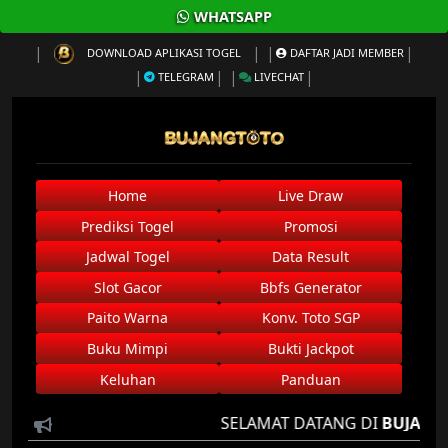
WHATSAPP
DOWNLOAD APLIKASI TOGEL
DAFTAR JADI MEMBER
TELEGRAM
LIVECHAT
Home
Live Draw
Prediksi Togel
Promosi
Jadwal Togel
Data Result
Slot Gacor
Bbfs Generator
Paito Warna
Konv. Toto SGP
Buku Mimpi
Bukti Jackpot
Keluhan
Panduan
SELAMAT DATANG DI
BUJANGT