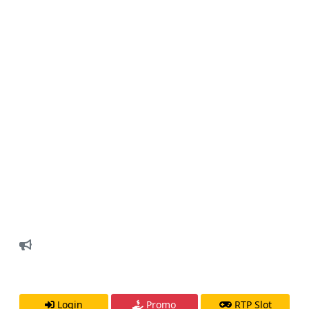
Slot Gacor
Bbfs Generator
Paito Warna
Konv. Toto SGP
Buku Mimpi
Bukti Jackpot
Keluhan
Panduan
SELAMAT DATANG DI
BUJANGT
Login
Promo
RTP Slot