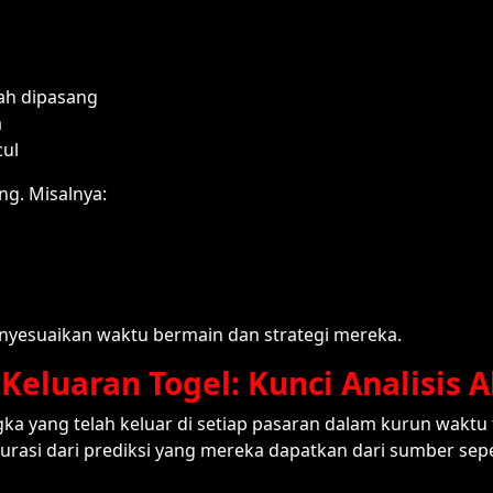
ah dipasang
a
cul
ng. Misalnya:
yesuaikan waktu bermain dan strategi mereka.
Keluaran Togel: Kunci Analisis 
gka yang telah keluar di setiap pasaran dalam kurun waktu
kurasi dari prediksi yang mereka dapatkan dari sumber se