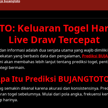
 jp bujangtoto
: Keluaran Togel Hari 
Live Draw Tercepat
dan informasi adalah dua senjata utama yang wajib dimiliki
katan yang berbasis data dan pengalaman,
Prediksi BU
 akan membahas lebih lanjut tentang prediksi togel, pentin
ategi bermain.
pa Itu Prediksi BUJANGTOT
g semakin dikenal karena akurasi dan konsistensinya. Pr
aran togel sebelumnya. Mulai dari pola angka, frekuensi k
p harinya.