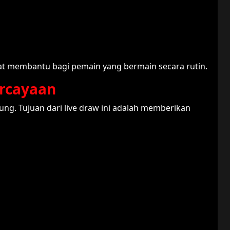
ngat membantu bagi pemain yang bermain secara rutin.
ercayaan
ung. Tujuan dari live draw ini adalah memberikan