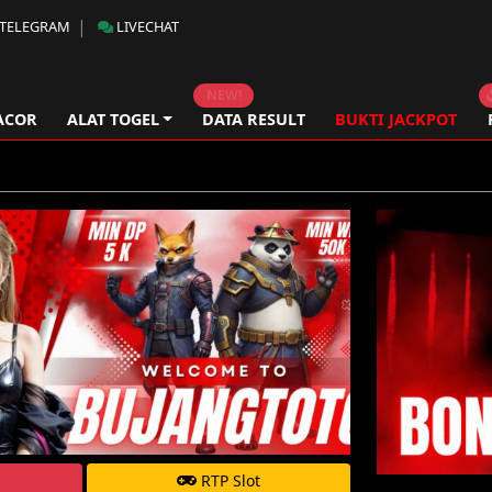
TELEGRAM
LIVECHAT
ACOR
ALAT TOGEL
DATA RESULT
BUKTI JACKPOT
RTP Slot