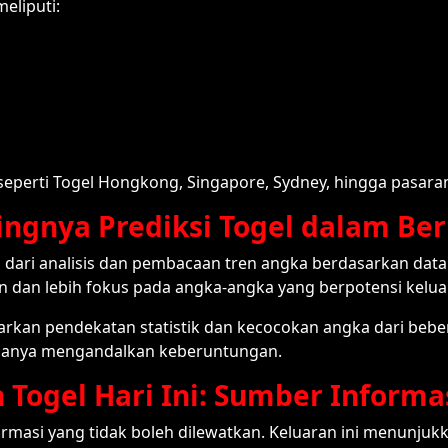
eliputi:
 seperti Togel Hongkong, Singapore, Sydney, hingga pasaran
ingnya Prediksi Togel dalam Be
sil dari analisis dan pembacaan tren angka berdasarkan d
n dan lebih fokus pada angka-angka yang berpotensi keluar
rkan pendekatan statistik dan kecocokan angka dari bebe
k hanya mengandalkan keberuntungan.
 Togel Hari Ini: Sumber Informa
rmasi yang tidak boleh dilewatkan. Keluaran ini menunjukka