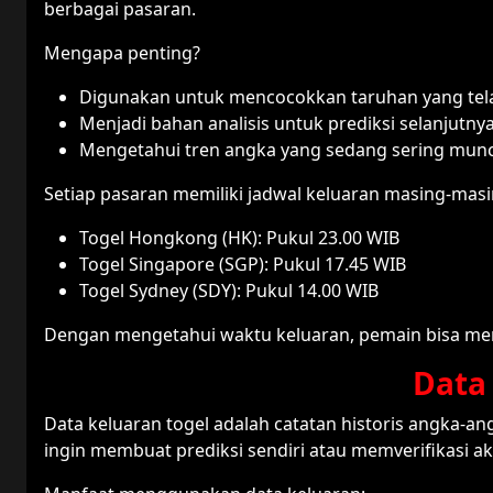
berbagai pasaran.
Mengapa penting?
Digunakan untuk mencocokkan taruhan yang tel
Menjadi bahan analisis untuk prediksi selanjutny
Mengetahui tren angka yang sedang sering mun
Setiap pasaran memiliki jadwal keluaran masing-masi
Togel Hongkong (HK): Pukul 23.00 WIB
Togel Singapore (SGP): Pukul 17.45 WIB
Togel Sydney (SDY): Pukul 14.00 WIB
Dengan mengetahui waktu keluaran, pemain bisa men
Data 
Data keluaran togel adalah catatan historis angka-an
ingin membuat prediksi sendiri atau memverifikasi a