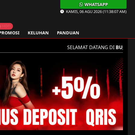
WHATSAPP
KAMIS, 06 AGU 2026 (
11:38:08 AM
)
PROMOSI
KELUHAN
PANDUAN
SELAMAT DATANG DI
BUJANGTOTO