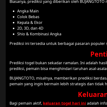
Biasanya, prediksi yang diberikan oleh BUJANGTOTO m
Angka Main
Colok Bebas
Kepala & Ekor
2D, 3D, dan 4D
Shio & Kombinasi Angka
Prediksi ini tersedia untuk berbagai pasaran populer
Pent
Prediksi togel bukan sekadar ramalan. Ini adalah ha
prediksi, pemain bisa menghindari taruhan asal-asala
BUJANGTOTO, misalnya, memberikan prediksi berdasa
pemain yang ingin bermain lebih strategis dan tida
Keluaran
Bagi pemain aktif,
keluaran togel hari ini
adalah info