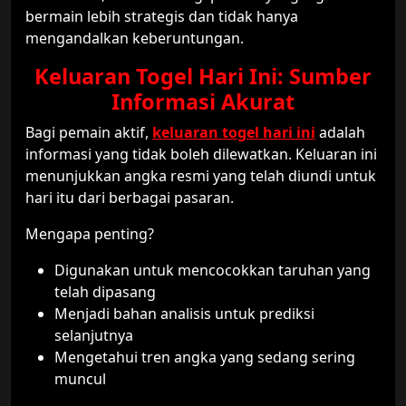
bermain lebih strategis dan tidak hanya
mengandalkan keberuntungan.
Keluaran Togel Hari Ini: Sumber
Informasi Akurat
Bagi pemain aktif,
keluaran togel hari ini
adalah
informasi yang tidak boleh dilewatkan. Keluaran ini
menunjukkan angka resmi yang telah diundi untuk
hari itu dari berbagai pasaran.
Mengapa penting?
Digunakan untuk mencocokkan taruhan yang
telah dipasang
Menjadi bahan analisis untuk prediksi
selanjutnya
Mengetahui tren angka yang sedang sering
muncul