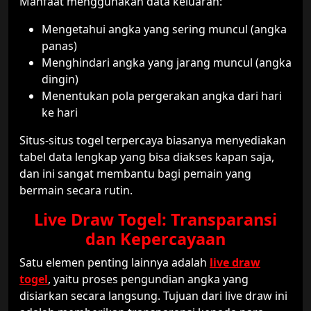
Manfaat menggunakan data keluaran:
Mengetahui angka yang sering muncul (angka
panas)
Menghindari angka yang jarang muncul (angka
dingin)
Menentukan pola pergerakan angka dari hari
ke hari
Situs-situs togel terpercaya biasanya menyediakan
tabel data lengkap yang bisa diakses kapan saja,
dan ini sangat membantu bagi pemain yang
bermain secara rutin.
Live Draw Togel: Transparansi
dan Kepercayaan
Satu elemen penting lainnya adalah
live draw
togel
, yaitu proses pengundian angka yang
disiarkan secara langsung. Tujuan dari live draw ini