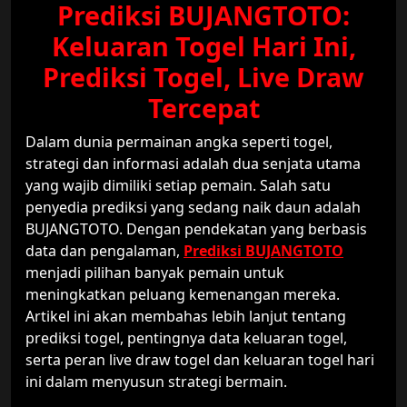
Prediksi BUJANGTOTO:
Keluaran Togel Hari Ini,
Prediksi Togel, Live Draw
Tercepat
Dalam dunia permainan angka seperti togel,
strategi dan informasi adalah dua senjata utama
yang wajib dimiliki setiap pemain. Salah satu
penyedia prediksi yang sedang naik daun adalah
BUJANGTOTO. Dengan pendekatan yang berbasis
data dan pengalaman,
Prediksi BUJANGTOTO
menjadi pilihan banyak pemain untuk
meningkatkan peluang kemenangan mereka.
Artikel ini akan membahas lebih lanjut tentang
prediksi togel, pentingnya data keluaran togel,
serta peran live draw togel dan keluaran togel hari
ini dalam menyusun strategi bermain.