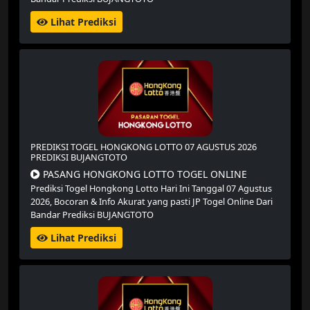
Lihat Prediksi
PREDIKSI TOGEL HONGKONG LOTTO 07 AGUSTUS 2026
PREDIKSI BUJANGTOTO
PASANG HONGKONG LOTTO TOGEL ONLINE
Prediksi Togel Hongkong Lotto Hari Ini Tanggal 07 Agustus
2026,
Bocoran & Info Akurat yang pasti JP Togel Online Dari
Bandar Prediksi BUJANGTOTO
Lihat Prediksi