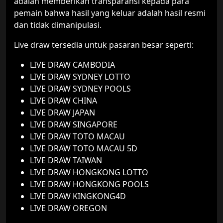
adalah memberikan transparansi kepada para
pemain bahwa hasil yang keluar adalah hasil resmi
dan tidak dimanipulasi.
Live draw tersedia untuk pasaran besar seperti:
LIVE DRAW CAMBODIA
LIVE DRAW SYDNEY LOTTO
LIVE DRAW SYDNEY POOLS
LIVE DRAW CHINA
LIVE DRAW JAPAN
LIVE DRAW SINGAPORE
LIVE DRAW TOTO MACAU
LIVE DRAW TOTO MACAU 5D
LIVE DRAW TAIWAN
LIVE DRAW HONGKONG LOTTO
LIVE DRAW HONGKONG POOLS
LIVE DRAW KINGKONG4D
LIVE DRAW OREGON