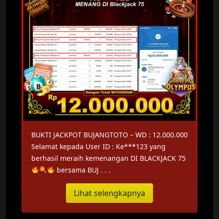
BUKTI JACKPOT BUJANGTOTO – WD : 12.000.000
Selamat kepada User ID : Ke***123 yang
berhasil meraih kemenangan DI BLACKJACK 75
bersama BUJ . . .
Lihat selengkapnya