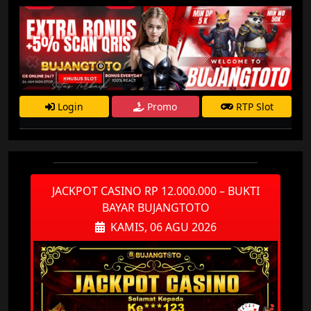
Login
Promo
RTP Slot
JACKPOT CASINO RP 12.000.000 – BUKTI
BAYAR BUJANGTOTO
KAMIS, 06 AGU 2026