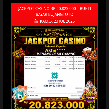
JACKPOT CASINO RP 20.823.000 – BUKTI
BAYAR BUJANGTOTO
KAMIS, 23 JUL 2026