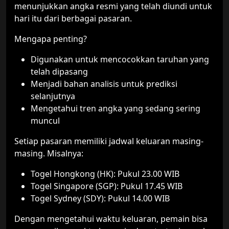
menunjukkan angka resmi yang telah diundi untuk
hari itu dari berbagai pasaran.
Mengapa penting?
Digunakan untuk mencocokkan taruhan yang
telah dipasang
Menjadi bahan analisis untuk prediksi
selanjutnya
Mengetahui tren angka yang sedang sering
muncul
Setiap pasaran memiliki jadwal keluaran masing-
masing. Misalnya:
Togel Hongkong (HK): Pukul 23.00 WIB
Togel Singapore (SGP): Pukul 17.45 WIB
Togel Sydney (SDY): Pukul 14.00 WIB
Dengan mengetahui waktu keluaran, pemain bisa