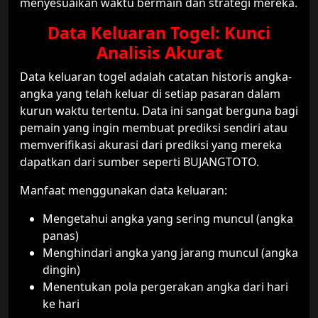
menyesuaikan waktu bermain dan strategi mereka.
Data Keluaran Togel: Kunci
Analisis Akurat
Data keluaran togel adalah catatan historis angka-
angka yang telah keluar di setiap pasaran dalam
kurun waktu tertentu. Data ini sangat berguna bagi
pemain yang ingin membuat prediksi sendiri atau
memverifikasi akurasi dari prediksi yang mereka
dapatkan dari sumber seperti BUJANGTOTO.
Manfaat menggunakan data keluaran:
Mengetahui angka yang sering muncul (angka
panas)
Menghindari angka yang jarang muncul (angka
dingin)
Menentukan pola pergerakan angka dari hari
ke hari