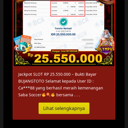
Jackpot SLOT RP 25.550.000 – Bukti Bayar
BUJANGTOTO Selamat kepada User ID :
Ca***88 yang berhasil meraih kemenangan
Saba Soccer
bersama . . .
Lihat selengkapnya