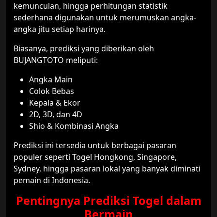
kemunculan, hingga perhitungan statistik
sederhana digunakan untuk merumuskan angka-
angka jitu setiap harinya.
Biasanya, prediksi yang diberikan oleh
BUJANGTOTO meliputi:
Angka Main
Colok Bebas
Kepala & Ekor
2D, 3D, dan 4D
Shio & Kombinasi Angka
Prediksi ini tersedia untuk berbagai pasaran
populer seperti Togel Hongkong, Singapore,
Sydney, hingga pasaran lokal yang banyak diminati
pemain di Indonesia.
Pentingnya Prediksi Togel dalam
Bermain