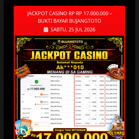
JACKPOT CASINO RP RP 17.000.000 –
BUKTI BAYAR BUJANGTOTO
SABTU, 25 JUL 2026