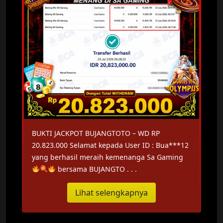
BUKTI JACKPOT BUJANGTOTO – WD RP
20.823.000 Selamat kepada User ID : Bua***12
yang berhasil meraih kemenanga Sa Gaming
bersama BUJANGTO . . .
Lihat selengkapnya