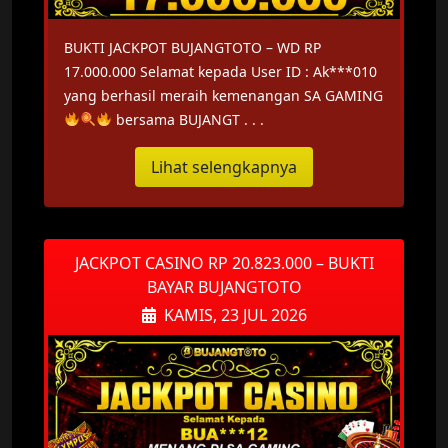
BUKTI JACKPOT BUJANGTOTO – WD RP
17.000.000 Selamat kepada User ID : Ak***010
yang berhasil meraih kemenangan SA GAMING
bersama BUJANGT . . .
Lihat selengkapnya
JACKPOT CASINO RP 20.823.000 – BUKTI
BAYAR BUJANGTOTO
KAMIS, 23 JUL 2026