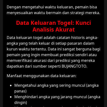
Dengan mengetahui waktu keluaran, pemain bisa
menyesuaikan waktu bermain dan strategi mereka.
Data Keluaran Togel: Kunci
Analisis Akurat
Data keluaran togel adalah catatan historis angka-
angka yang telah keluar di setiap pasaran dalam
kurun waktu tertentu. Data ini sangat berguna bagi
pemain yang ingin membuat prediksi sendiri atau
memverifikasi akurasi dari prediksi yang mereka
dapatkan dari sumber seperti BUJANGTOTO.
Manfaat menggunakan data keluaran:
Mengetahui angka yang sering muncul (angka
panas)
Menghindari angka yang jarang muncul (angka
dingin)