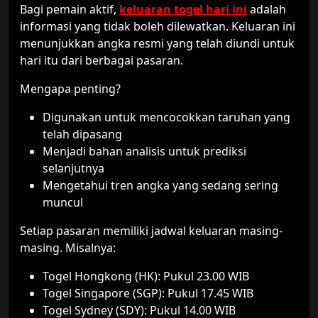
Bagi pemain aktif,
keluaran togel hari ini
adalah
informasi yang tidak boleh dilewatkan. Keluaran ini
menunjukkan angka resmi yang telah diundi untuk
hari itu dari berbagai pasaran.
Mengapa penting?
Digunakan untuk mencocokkan taruhan yang
telah dipasang
Menjadi bahan analisis untuk prediksi
selanjutnya
Mengetahui tren angka yang sedang sering
muncul
Setiap pasaran memiliki jadwal keluaran masing-
masing. Misalnya:
Togel Hongkong (HK): Pukul 23.00 WIB
Togel Singapore (SGP): Pukul 17.45 WIB
Togel Sydney (SDY): Pukul 14.00 WIB