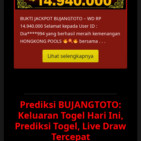
BUKTI JACKPOT BUJANGTOTO – WD RP
14.940.000 Selamat kepada User ID :
Dia****994 yang berhasil meraih kemenangan
HONGKONG POOLS
bersama . . .
Lihat selengkapnya
Prediksi BUJANGTOTO:
Keluaran Togel Hari Ini,
Prediksi Togel, Live Draw
Tercepat