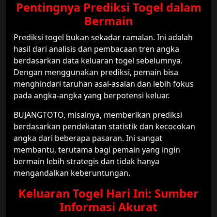
Pentingnya Prediksi Togel dalam
Bermain
Prediksi togel bukan sekadar ramalan. Ini adalah
hasil dari analisis dan pembacaan tren angka
berdasarkan data keluaran togel sebelumnya.
Dengan menggunakan prediksi, pemain bisa
menghindari taruhan asal-asalan dan lebih fokus
pada angka-angka yang berpotensi keluar.
BUJANGTOTO, misalnya, memberikan prediksi
berdasarkan pendekatan statistik dan kecocokan
angka dari beberapa pasaran. Ini sangat
membantu, terutama bagi pemain yang ingin
bermain lebih strategis dan tidak hanya
mengandalkan keberuntungan.
Keluaran Togel Hari Ini: Sumber
Informasi Akurat