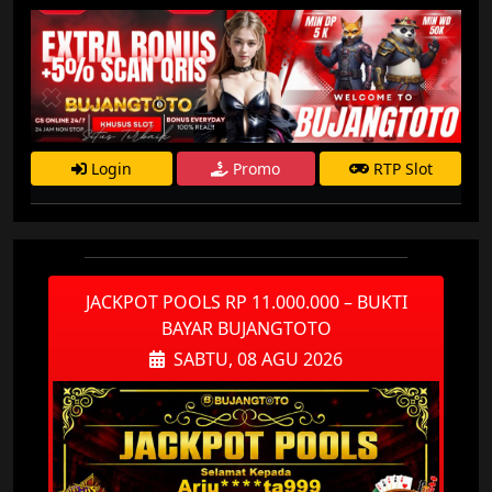
Login
Promo
RTP Slot
JACKPOT POOLS RP 11.000.000 – BUKTI
BAYAR BUJANGTOTO
SABTU, 08 AGU 2026