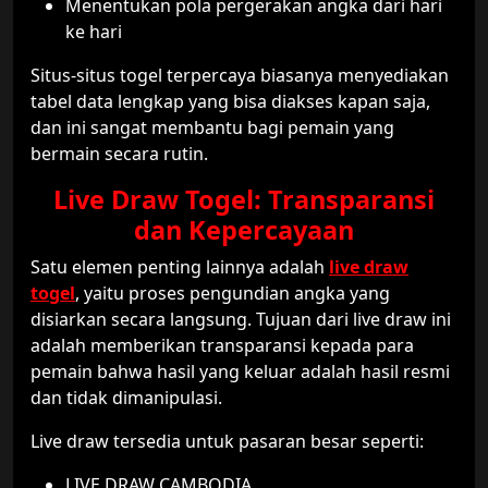
Menentukan pola pergerakan angka dari hari
ke hari
Situs-situs togel terpercaya biasanya menyediakan
tabel data lengkap yang bisa diakses kapan saja,
dan ini sangat membantu bagi pemain yang
bermain secara rutin.
Live Draw Togel: Transparansi
dan Kepercayaan
Satu elemen penting lainnya adalah
live draw
togel
, yaitu proses pengundian angka yang
disiarkan secara langsung. Tujuan dari live draw ini
adalah memberikan transparansi kepada para
pemain bahwa hasil yang keluar adalah hasil resmi
dan tidak dimanipulasi.
Live draw tersedia untuk pasaran besar seperti:
LIVE DRAW CAMBODIA