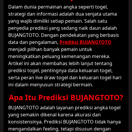
Dalam dunia permainan angka seperti togel,
strategi dan informasi adalah dua senjata utama
yang wajib dimiliki setiap pemain. Salah satu
penyedia prediksi yang sedang naik daun adalah
BUJANGTOTO. Dengan pendekatan yang berbasis
data dan pengalaman,
Prediksi BUJANGTOTO
menjadi pilihan banyak pemain untuk
meningkatkan peluang kemenangan mereka.
Artikel ini akan membahas lebih lanjut tentang
prediksi togel, pentingnya data keluaran togel,
serta peran live draw togel dan keluaran togel hari
ini dalam menyusun strategi bermain.
Apa Itu Prediksi BUJANGTOTO?
BUJANGTOTO adalah layanan prediksi angka togel
yang semakin dikenal karena akurasi dan
konsistensinya. Prediksi BUJANGTOTO tidak hanya
mengandalkan feeling, tetapi disusun dengan