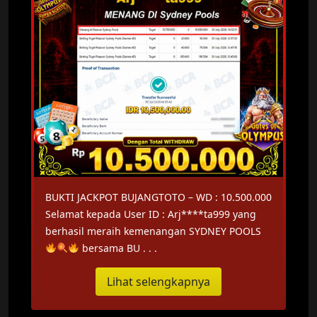
BUKTI JACKPOT BUJANGTOTO – WD : 10.500.000
Selamat kepada User ID : Arj****ta999 yang
berhasil meraih kemenangan SYDNEY POOLS
bersama BU . . .
Lihat selengkapnya