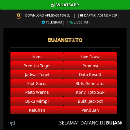
WHATSAPP
DOWNLOAD APLIKASI TOGEL
DAFTAR JADI MEMBER
TELEGRAM
LIVECHAT
Home
Live Draw
Prediksi Togel
Promosi
Jadwal Togel
Data Result
Slot Gacor
Bbfs Generator
Paito Warna
Konv. Toto SGP
Buku Mimpi
Bukti Jackpot
Keluhan
Panduan
SELAMAT DATANG DI
BUJANGTOTO
A