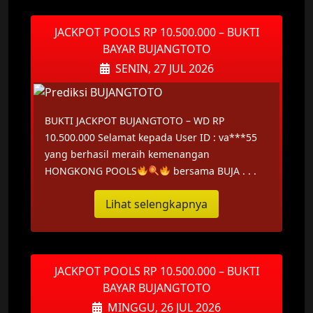
JACKPOT POOLS RP 10.500.000 – BUKTI
BAYAR BUJANGTOTO
SENIN, 27 JUL 2026
BUKTI JACKPOT BUJANGTOTO – WD RP
10.500.000 Selamat kepada User ID : va***55
yang berhasil meraih kemenangan
HONGKONG POOLS
bersama BUJA . . .
Lihat selengkapnya
JACKPOT POOLS RP 10.500.000 – BUKTI
BAYAR BUJANGTOTO
MINGGU, 26 JUL 2026